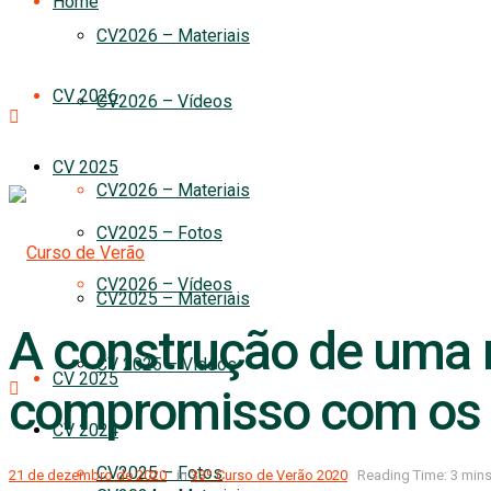
Home
CV2026 – Materiais
CV 2026
CV2026 – Vídeos
CV 2025
CV2026 – Materiais
CV2025 – Fotos
CV2026 – Vídeos
CV2025 – Materiais
A construção de uma n
CV 2025 – Vídeos
CV 2025
compromisso com os m
CV 2024
CV2025 – Fotos
21 de dezembro de 2020
in
33º Curso de Verão 2020
Reading Time: 3 mins