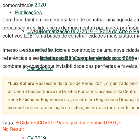
CV 2020
democráticos.
Publicações
Com foco também na necessidade de construir uma agenda para 
pesquisadores, lideranças de movimentos populares, profissio
Livros
Normatização 002/2019 – “Feira de Arte e Pa
coletivos LGBT’s, na busca de construir cidades mais justas,
Cartões Postais
Imerso a essa reflexão sobre a construção de uma nova cidad
Boletins do 33º Curso de Verão – ano 2020
referências a serem adequadas e complementadas, conforme rea
combate ao abandono e invisibilidade das periferias e favelas
Cancioneiro
*Luiz Kohara
é assessor do Curso de Verão 2021, organizado pelo
Vídeos – 33º Curso de Verão 2020
do Centro Gaspar Garcia de Direitos Humanos, assessor do Centro d
Rede BrCidades. Engenheiro civil, mestre em Engenharia Urbana, d
direitos humanos, população em situação de rua e movimento popu
Galeria de Fotos – 33º Curso de Verão 2020
Tags:
BrCidades
COVID-19
desigualdade social
LGBTQ+
No Result
CV 2019