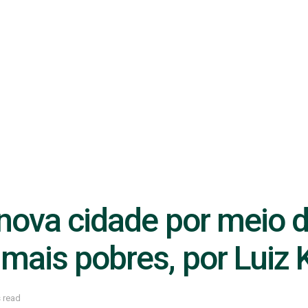
ova cidade por meio da
ais pobres, por Luiz 
 read