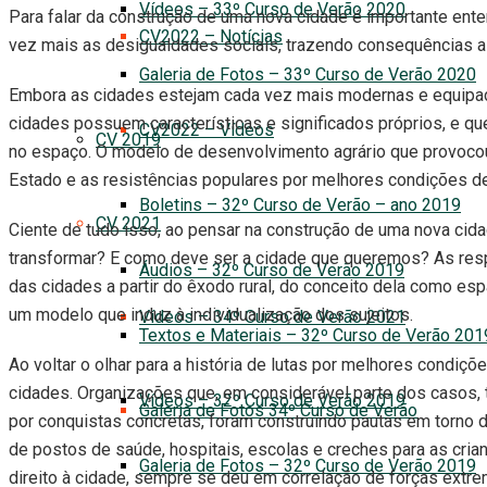
Vídeos – 33º Curso de Verão 2020
Para falar da construção de uma nova cidade é importante en
CV2022 – Notícias
vez mais as desigualdades sociais, trazendo consequências ai
Galeria de Fotos – 33º Curso de Verão 2020
Embora as cidades estejam cada vez mais modernas e equipada
cidades possuem características e significados próprios, e
CV2022 – Vídeos
CV 2019
no espaço. O modelo de desenvolvimento agrário que provocou 
Estado e as resistências populares por melhores condições de
Boletins – 32º Curso de Verão – ano 2019
CV 2021
Ciente de tudo isso, ao pensar na construção de uma nova cid
transformar? E como deve ser a cidade que queremos? As respo
Áudios – 32º Curso de Verão 2019
das cidades a partir do êxodo rural, do conceito dela como esp
um modelo que induz à individualização dos sujeitos.
Vídeos – 34º Curso de Verão 2021
Textos e Materiais – 32º Curso de Verão 201
Ao voltar o olhar para a história de lutas por melhores condi
cidades. Organizações que, em considerável parte dos casos, 
Vídeos – 32º Curso de Verão 2019
Galeria de Fotos 34º Curso de Verão
por conquistas concretas, foram construindo pautas em torno d
de postos de saúde, hospitais, escolas e creches para as cria
Galeria de Fotos – 32º Curso de Verão 2019
direito à cidade, sempre se deu em correlação de forças extr