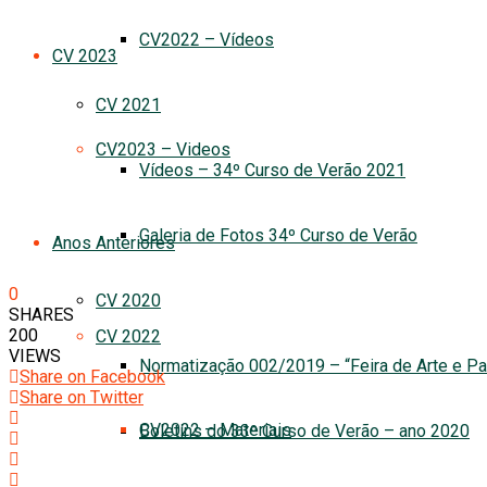
CV2022 – Vídeos
CV 2023
CV 2021
CV2023 – Videos
Vídeos – 34º Curso de Verão 2021
Galeria de Fotos 34º Curso de Verão
Anos Anteriores
0
CV 2020
SHARES
200
CV 2022
VIEWS
Normatização 002/2019 – “Feira de Arte e Pa
Share on Facebook
Share on Twitter
CV2022 – Materiais
Boletins do 33º Curso de Verão – ano 2020