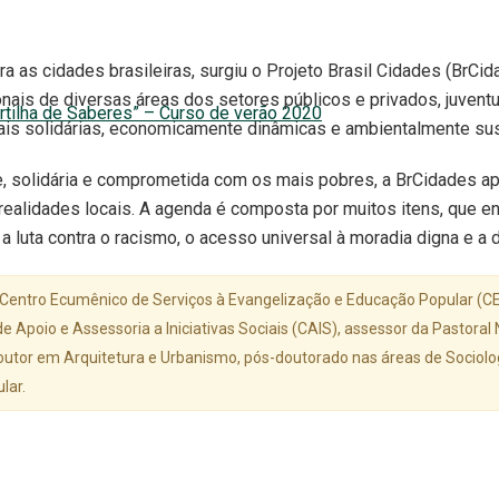
as cidades brasileiras, surgiu o Projeto Brasil Cidades (BrCid
nais de diversas áreas dos setores públicos e privados, juvent
rtilha de Saberes” – Curso de verão 2020
 mais solidárias, economicamente dinâmicas e ambientalmente sus
e, solidária e comprometida com os mais pobres, a BrCidades a
lidades locais. A agenda é composta por muitos itens, que enfa
; a luta contra o racismo, o acesso universal à moradia digna 
 Centro Ecumênico de Serviços à Evangelização e Educação Popular (CE
e Apoio e Assessoria a Iniciativas Sociais (CAIS), assessor da Pastor
outor em Arquitetura e Urbanismo, pós-doutorado nas áreas de Sociolo
lar.