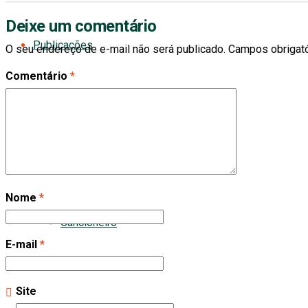
Deixe um comentário
Publicações
O seu endereço de e-mail não será publicado.
Campos obrigat
Comentário
*
Livros
Cartões Postais
Nome
*
Cancioneiro
E-mail
*
Site