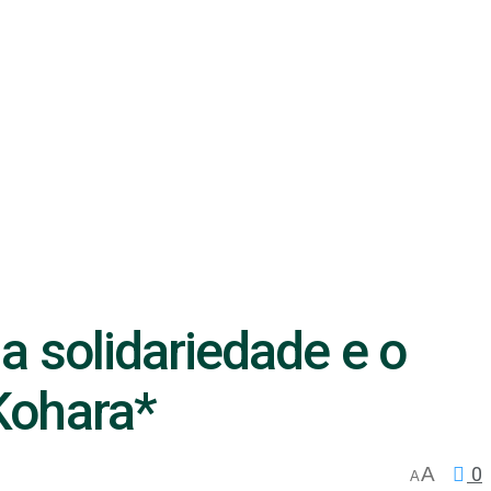
 solidariedade e o
Kohara*
A
0
A