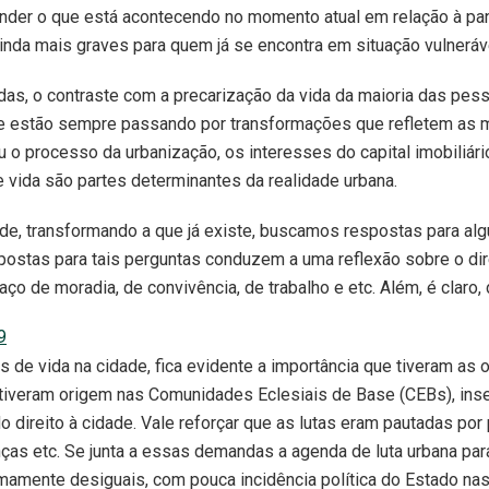
tender o que está acontecendo no momento atual em relação à p
nda mais graves para quem já se encontra em situação vulneráve
s, o contraste com a precarização da vida da maioria das pes
 que estão sempre passando por transformações que refletem a
o processo da urbanização, os interesses do capital imobiliár
 vida são partes determinantes da realidade urbana.
ade, transformando a que já existe, buscamos respostas para a
stas para tais perguntas conduzem a uma reflexão sobre o dire
aço de moradia, de convivência, de trabalho e etc. Além, é clar
9
ções de vida na cidade, fica evidente a importância que tiveram
tiveram origem nas Comunidades Eclesiais de Base (CEBs), inser
o direito à cidade. Vale reforçar que as lutas eram pautadas po
nças etc. Se junta a essas demandas a agenda de luta urbana par
emamente desiguais, com pouca incidência política do Estado n