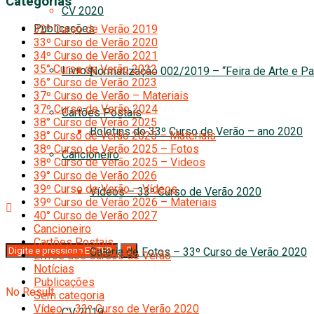
Categorias
CV 2020
Publicações
32º Curso de Verão 2019
33º Curso de Verão 2020
34º Curso de Verão 2021
35° Curso de Verão 2022
Livros
Normatização 002/2019 – “Feira de Arte e Pa
36° Curso de Verão 2023
37º Curso de Verão – Materiais
37º Curso de Verão 2024
Cartões Postais
38° Curso de Verão 2025
Boletins do 33º Curso de Verão – ano 2020
38° Curso de Verão 2025 – Materiais
38º Curso de Verão 2025 – Fotos
Cancioneiro
38º Curso de Verão 2025 – Videos
39° Curso de Verão 2026
39º Curso de Verão – Vídeos
Vídeos – 33º Curso de Verão 2020
39º Curso de Verão 2026 – Materiais
40° Curso de Verão 2027
Cancioneiro
Cartões Postais
Galeria de Fotos – 33º Curso de Verão 2020
Livros dos Cursos de Verão
Notícias
Publicações
No Result
Sem categoria
Vídeo – 33º Curso de Verão 2020
CV 2019