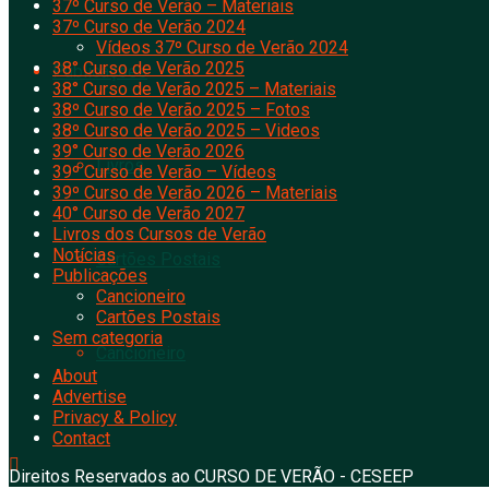
37º Curso de Verão – Materiais
37º Curso de Verão 2024
Vídeos 37º Curso de Verão 2024
38° Curso de Verão 2025
Publicações
38° Curso de Verão 2025 – Materiais
38º Curso de Verão 2025 – Fotos
38º Curso de Verão 2025 – Videos
39° Curso de Verão 2026
Livros
39º Curso de Verão – Vídeos
39º Curso de Verão 2026 – Materiais
40° Curso de Verão 2027
Livros dos Cursos de Verão
Notícias
Cartões Postais
Publicações
Cancioneiro
Cartões Postais
Sem categoria
Cancioneiro
About
Advertise
Privacy & Policy
Contact
Direitos Reservados ao CURSO DE VERÃO - CESEEP