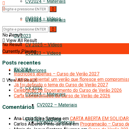
CV2024 – Materiais
CV2024 – Vídeos
CV2025 – Materiais
No Result
CV 2023
View All Result
No Result
CV 2025 – Vídeos
Currently Playing
CV2023 – Videos
Posts recentes
CV 2024
Anos Anteriores
Inscrições abertas – Curso de Verão 2027
Justiça ambiental: um verão que floresce em compromiss
View All Result
Já foi definido o tema do Curso de Verão 2027
CV 2022
Celebração de Encerramento do Curso de Verão 2026
CV2024 – Materiais
Carta Compromisso do Curso de Verão de 2026
CV2022 – Materiais
Comentários
Ana Luzia Silva Santana
em
CARTA ABERTA EM SOLIDAR
CV2024 – Vídeos
CV2022 – Notícias
Carlos Alberto Pinto da Silva
em
Programação – Curso d