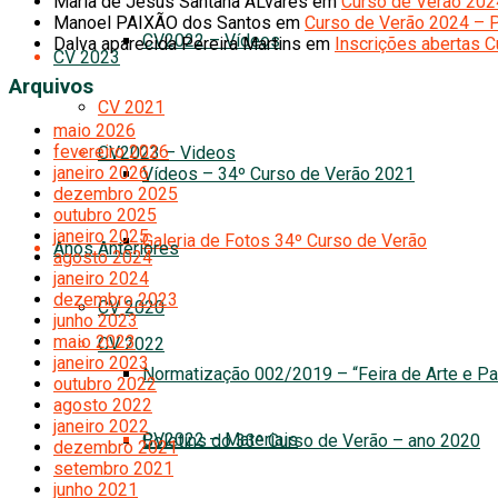
Maria de Jesus Santana ÁLvares
em
Curso de Verão 20
Manoel PAIXÃO dos Santos
em
Curso de Verão 2024 – 
CV2022 – Vídeos
Dalva aparecida Pereira Martins
em
Inscrições abertas 
CV 2023
Arquivos
CV 2021
maio 2026
fevereiro 2026
CV2023 – Videos
janeiro 2026
Vídeos – 34º Curso de Verão 2021
dezembro 2025
outubro 2025
janeiro 2025
Galeria de Fotos 34º Curso de Verão
Anos Anteriores
agosto 2024
janeiro 2024
dezembro 2023
CV 2020
junho 2023
maio 2023
CV 2022
janeiro 2023
Normatização 002/2019 – “Feira de Arte e Pa
outubro 2022
agosto 2022
janeiro 2022
CV2022 – Materiais
Boletins do 33º Curso de Verão – ano 2020
dezembro 2021
setembro 2021
junho 2021