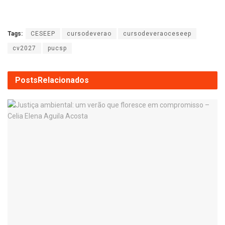
Tags:
CESEEP
cursodeverao
cursodeveraoceseep
cv2027
pucsp
Posts
Relacionados