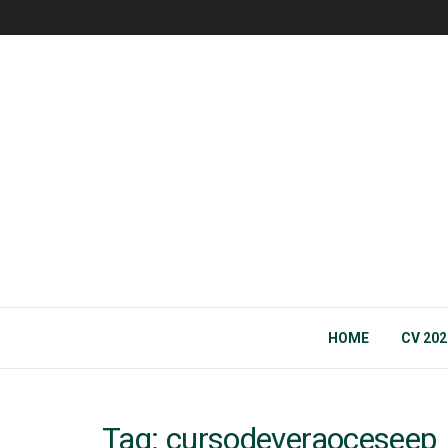
HOME
CV 202
Tag:
cursodeveraoceseep