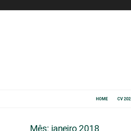
HOME
CV 202
Mês:
janeiro 2018