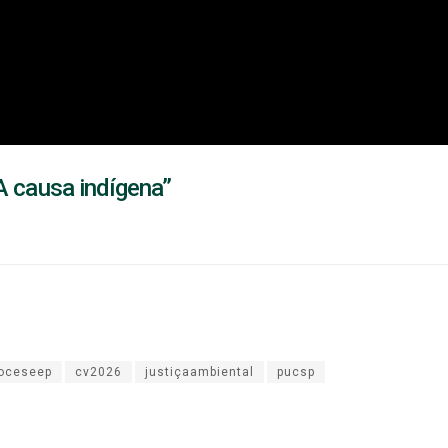
A causa indígena”
oceseep
cv2026
justiçaambiental
pucsp