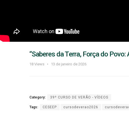
“Saberes da Terra, Força do Povo: 
18
Views
13 de janeiro de 2026
Category:
39º CURSO DE VERÃO - VÍDEOS
Tags:
CESEEP
cursodeverao2026
cursodevera