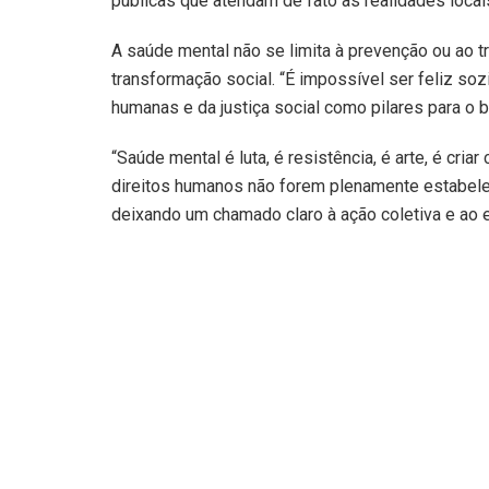
públicas que atendam de fato as realidades locai
A saúde mental não se limita à prevenção ou ao tra
transformação social. “É impossível ser feliz so
humanas e da justiça social como pilares para o 
“Saúde mental é luta, é resistência, é arte, é cr
direitos humanos não forem plenamente estabelec
deixando um chamado claro à ação coletiva e ao 