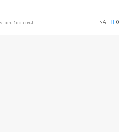
A
0
g Time: 4 mins read
A