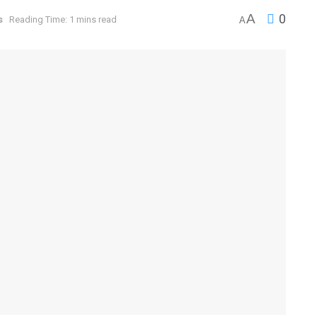
A
0
s
Reading Time: 1 mins read
A