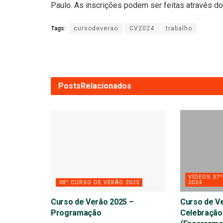
Paulo. As inscrições podem ser feitas através d
Tags:
cursodeverao
CV2024
trabalho
Posts
Relacionados
VÍDEOS 37
38° CURSO DE VERÃO 2025
2024
Curso de Verão 2025 –
Curso de V
Programação
Celebração