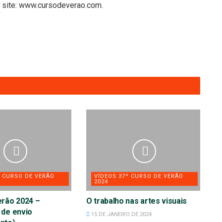
o site: www.cursodeverao.com.
º CURSO DE VERÃO
VÍDEOS 37º CURSO DE VERÃO
2024
erão 2024 –
O trabalho nas artes visuais
 de envio
15 DE JANEIRO DE 2024