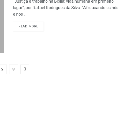
"Justiça e trabalho na Bíblia: vida humana em primeiro
lugar", por Rafael Rodrigues da Silva. "Afrouxando os nós
e nos ...
READ MORE
2
3