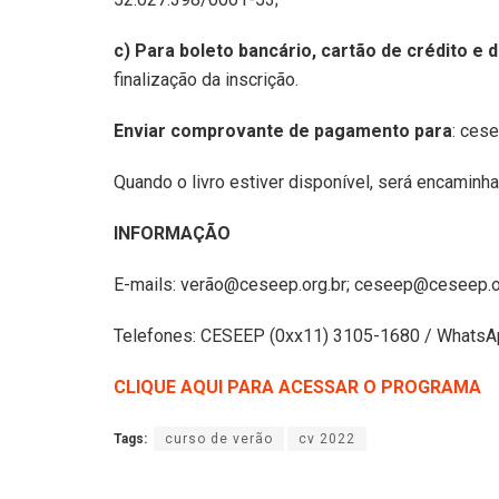
c) Para boleto bancário, cartão de crédito e d
finalização da inscrição.
Enviar comprovante de pagamento para
: ces
Quando o livro estiver disponível, será encamin
INFORMAÇÃO
E-mails: verão@ceseep.org.br; ceseep@ceseep.o
Telefones: CESEEP (0xx11) 3105-1680 / WhatsA
CLIQUE AQUI PARA ACESSAR O PROGRAMA
Tags:
curso de verão
cv 2022