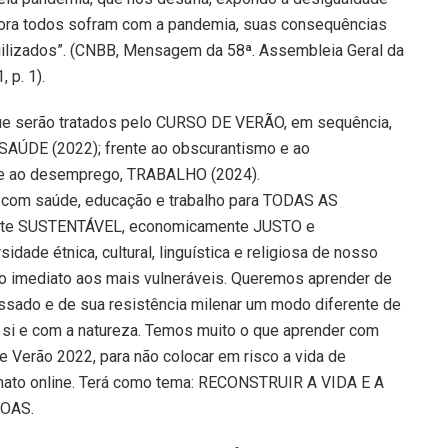
mbora todos sofram com a pandemia, suas consequências
gilizados”. (CNBB, Mensagem da 58ª. Assembleia Geral da
 p. 1).
que serão tratados pelo CURSO DE VERÃO, em sequência,
 SAÚDE (2022); frente ao obscurantismo e ao
 e ao desemprego, TRABALHO (2024).
 com saúde, educação e trabalho para TODAS AS
nte SUSTENTÁVEL, economicamente JUSTO e
dade étnica, cultural, linguística e religiosa de nosso
rro imediato aos mais vulneráveis. Queremos aprender de
ssado e de sua resistência milenar um modo diferente de
 si e com a natureza. Temos muito o que aprender com
e Verão 2022, para não colocar em risco a vida de
formato online. Terá como tema: RECONSTRUIR A VIDA E A
OAS.