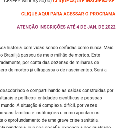
CESEEP, valor R$ 50,00)
CLIQUE AQUI E INSCREVA-SE.
CLIQUE AQUI PARA ACESSAR O PROGRAMA
ATENÇÃO INSCRIÇÕES ATÉ 4 DE JAN. DE 2022
sa história, com vidas sendo ceifadas como nunca. Mais
o Brasil já passou de meio milhão de mortos. Este
radamente, por conta das dezenas de milhares de
ro de mortos já ultrapassa o de nascimentos. Será a
descobrindo e compartilhando as saídas construídas por
turais e políticos, entidades científicas e pessoas
mundo. A situação é complexa, difícil, por vezes
ossas famílias e instituições e como apontam os
a o aprofundamento de uma grave crise sanitária,
a pela pandemia, que nos desafia, expondo a desigualdade