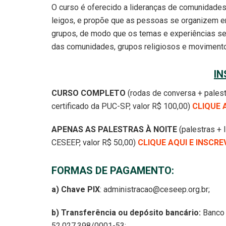
O curso é oferecido a lideranças de comunidades
leigos, e propõe que as pessoas se organizem e
grupos, de modo que os temas e experiências s
das comunidades, grupos religiosos e movimento
IN
CURSO COMPLETO
(rodas de conversa + palest
certificado da PUC-SP, valor R$ 100,00)
CLIQUE 
APENAS AS PALESTRAS À NOITE
(palestras + 
CESEEP, valor R$ 50,00)
CLIQUE AQUI E INSCRE
FORMAS DE PAGAMENTO:
a) Chave PIX
: administracao@ceseep.org.br;
b) Transferência ou depósito bancário:
Banco 
52.027.398/0001-53;