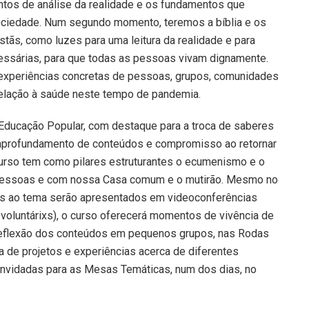
tos de análise da realidade e os fundamentos que
 sociedade. Num segundo momento, teremos a bíblia e os
stãs, como luzes para uma leitura da realidade e para
ssárias, para que todas as pessoas vivam dignamente.
 experiências concretas de pessoas, grupos, comunidades
relação à saúde neste tempo de pandemia.
 Educação Popular, com destaque para a troca de saberes
o aprofundamento de conteúdos e compromisso ao retornar
 curso tem como pilares estruturantes o ecumenismo e o
as pessoas e com nossa Casa comum e o mutirão. Mesmo no
os ao tema serão apresentados em videoconferências
 voluntárixs), o curso oferecerá momentos de vivência de
 reflexão dos conteúdos em pequenos grupos, nas Rodas
de projetos e experiências acerca de diferentes
nvidadas para as Mesas Temáticas, num dos dias, no