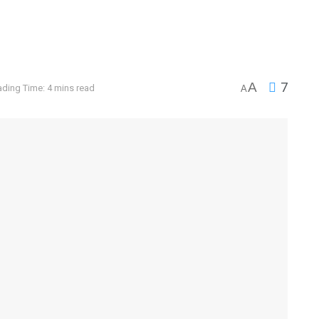
A
7
ding Time: 4 mins read
A