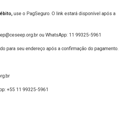
ébito,
use o PagSeguro. O link estará disponível após a
eep@ceseep.org.br ou WhatsApp: 11 99325-5961
hado para seu endereço após a confirmação do pagamento.
rg.br
pp: +55 11 99325-5961