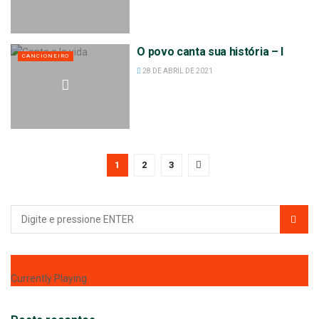
O povo canta sua história – I
CANCIONEIRO
28 DE ABRIL DE 2021
1
2
3
Currently Playing