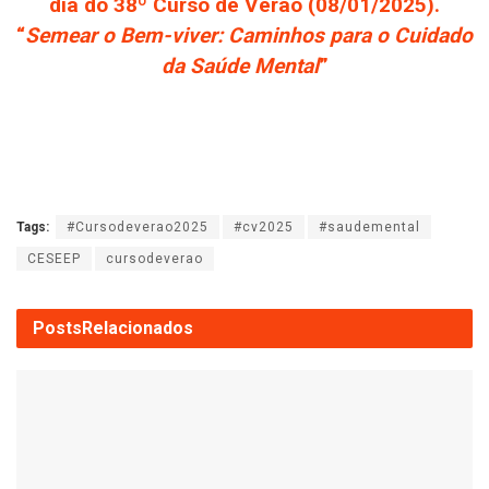
dia do 38º Curso de Verão (08/01/2025).
“
Semear o Bem-viver: Caminhos para o Cuidado
da Saúde Mental
”
Tags:
#Cursodeverao2025
#cv2025
#saudemental
CESEEP
cursodeverao
Posts
Relacionados