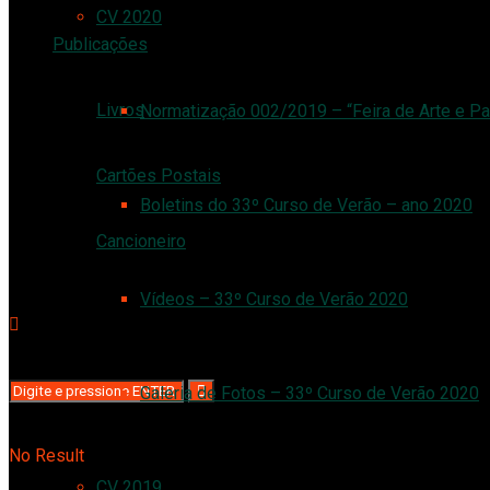
CV 2020
Publicações
Livros
Normatização 002/2019 – “Feira de Arte e Pa
Cartões Postais
Boletins do 33º Curso de Verão – ano 2020
Cancioneiro
Vídeos – 33º Curso de Verão 2020
Galeria de Fotos – 33º Curso de Verão 2020
No Result
CV 2019