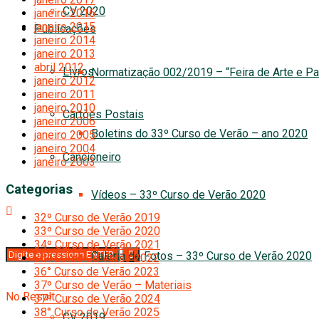
CV 2020
janeiro 2016
janeiro 2015
Publicações
janeiro 2014
janeiro 2013
abril 2012
Livros
Normatização 002/2019 – “Feira de Arte e Pa
janeiro 2012
janeiro 2011
janeiro 2010
Cartões Postais
janeiro 2006
Boletins do 33º Curso de Verão – ano 2020
janeiro 2005
janeiro 2004
Cancioneiro
janeiro 2003
Categorias
Vídeos – 33º Curso de Verão 2020
32º Curso de Verão 2019
33º Curso de Verão 2020
34º Curso de Verão 2021
Galeria de Fotos – 33º Curso de Verão 2020
35° Curso de Verão 2022
36° Curso de Verão 2023
37º Curso de Verão – Materiais
No Result
37º Curso de Verão 2024
38° Curso de Verão 2025
CV 2019