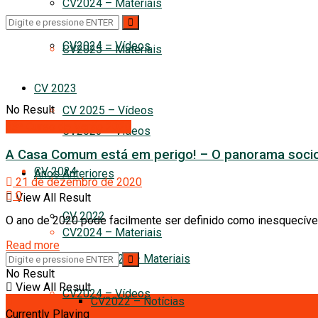
CV2024 – Materiais
CV2024 – Vídeos
CV2025 – Materiais
CV 2023
No Result
CV 2025 – Vídeos
33º Curso de Verão 2020
CV2023 – Videos
A Casa Comum está em perigo! – O panorama socio
CV 2024
Anos Anteriores
21 de dezembro de 2020
0
View All Result
CV 2022
O ano de 2020 pode facilmente ser definido como inesquecível “
CV2024 – Materiais
Read more
CV2022 – Materiais
No Result
View All Result
CV2024 – Vídeos
CV2022 – Notícias
Currently Playing