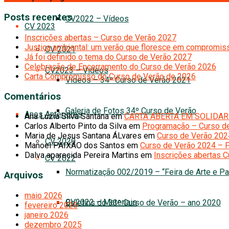
Posts recentes
CV2022 – Vídeos
CV 2023
Inscrições abertas – Curso de Verão 2027
Justiça ambiental: um verão que floresce em compromiss
CV 2021
Já foi definido o tema do Curso de Verão 2027
Celebração de Encerramento do Curso de Verão 2026
CV2023 – Videos
Carta Compromisso do Curso de Verão de 2026
Vídeos – 34º Curso de Verão 2021
Comentários
Galeria de Fotos 34º Curso de Verão
Anos Anteriores
Ana Luzia Silva Santana
em
CARTA ABERTA EM SOLIDAR
Carlos Alberto Pinto da Silva
em
Programação – Curso d
Maria de Jesus Santana ÁLvares
em
Curso de Verão 20
CV 2020
Manoel PAIXÃO dos Santos
em
Curso de Verão 2024 – 
Dalva aparecida Pereira Martins
em
Inscrições abertas 
CV 2022
Normatização 002/2019 – “Feira de Arte e Pa
Arquivos
maio 2026
CV2022 – Materiais
Boletins do 33º Curso de Verão – ano 2020
fevereiro 2026
janeiro 2026
dezembro 2025