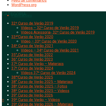
Feed de comentários
WordPress.org
CATEGORIA
Publicações
32º Curso de Verão 2019
Vídeos – 32º Curso de Verão 2019
Vídeos Acessoria- 32º Curso de Verão 2019
Livros
33º Curso de Verão 2020
Vídeo – 33º Curso de Verão 2020
34º Curso de Verão 2021
Vídeos – 34º Curso de Verão 2021
35° Curso de Verão 2022
Cartões Postais
36° Curso de Verão 2023
37º Curso de Verão – Materiais
37º Curso de Verão 2024
Vídeos 37º Curso de Verão 2024
Cancioneiro
38° Curso de Verão 2025
38° Curso de Verão 2025 – Materiais
38º Curso de Verão 2025 – Fotos
38º Curso de Verão 2025 – Videos
39° Curso de Verão 2026
39º Curso de Verão – Vídeos
39º Curso de Verão 2026 – Materiais