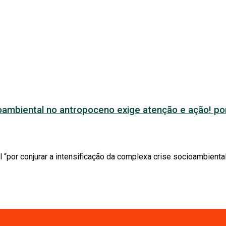
ambiental no antropoceno exige atenção e ação! p
por conjurar a intensificação da complexa crise socioambiental”,