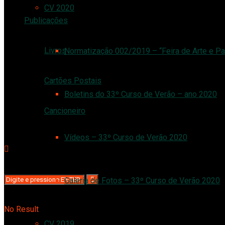
CV 2020
Publicações
Livros
Normatização 002/2019 – “Feira de Arte e Pa
Cartões Postais
Boletins do 33º Curso de Verão – ano 2020
Cancioneiro
Vídeos – 33º Curso de Verão 2020
Galeria de Fotos – 33º Curso de Verão 2020
No Result
CV 2019