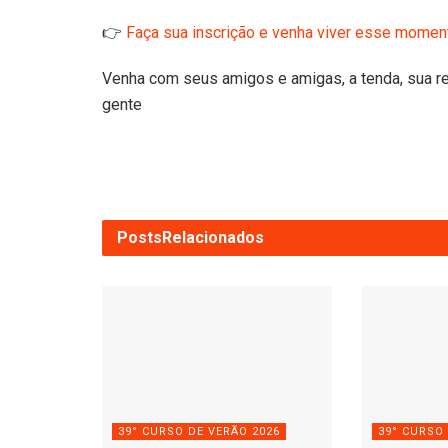
👉
Faça sua inscrição e venha viver esse moment
Venha com seus amigos e amigas, a tenda, sua re
gente
Posts
Relacionados
39° CURSO DE VERÃO 2026
39° CURSO