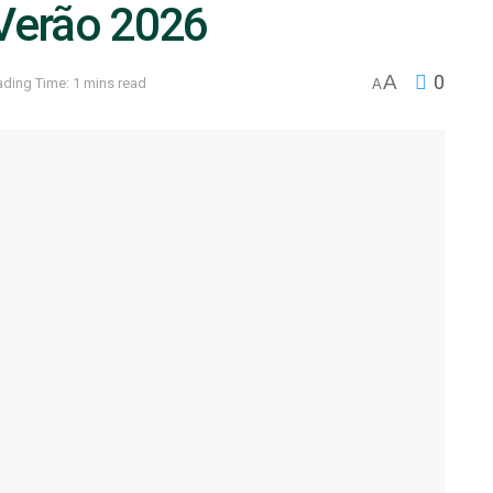
 Verão 2026
A
0
ding Time: 1 mins read
A