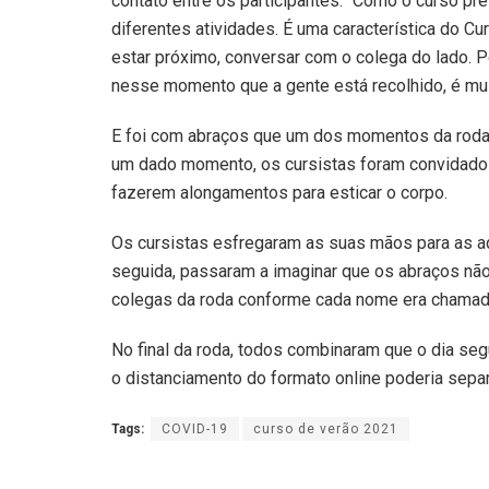
contato entre os participantes. “Como o curso pr
diferentes atividades. É uma característica do Cu
estar próximo, conversar com o colega do lado. Po
nesse momento que a gente está recolhido, é muit
E foi com abraços que um dos momentos da roda d
um dado momento, os cursistas foram convidados
fazerem alongamentos para esticar o corpo.
Os cursistas esfregaram as suas mãos para as 
seguida, passaram a imaginar que os abraços nã
colegas da roda conforme cada nome era chamad
No final da roda, todos combinaram que o dia se
o distanciamento do formato online poderia sepa
Tags:
COVID-19
curso de verão 2021