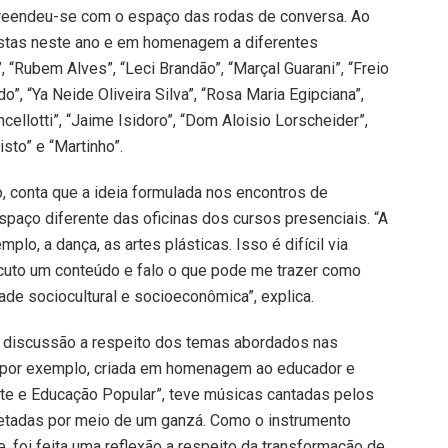
rpreendeu-se com o espaço das rodas de conversa. Ao
rsistas neste ano e em homenagem a diferentes
”, “Rubem Alves”, “Leci Brandão”, “Marçal Guarani”, “Freio
”, “Ya Neide Oliveira Silva”, “Rosa Maria Egipciana”,
ncellotti”, “Jaime Isidoro”, “Dom Aloisio Lorscheider”,
isto” e “Martinho”.
, conta que a ideia formulada nos encontros de
espaço diferente das oficinas dos cursos presenciais. “A
plo, a dança, as artes plásticas. Isso é difícil via
escuto um conteúdo e falo o que pode me trazer como
dade sociocultural e socioeconômica”, explica.
 à discussão a respeito dos temas abordados nas
, por exemplo, criada em homenagem ao educador e
te e Educação Popular”, teve músicas cantadas pelos
retadas por meio de um ganzá. Como o instrumento
e, foi feita uma reflexão a respeito da transformação de