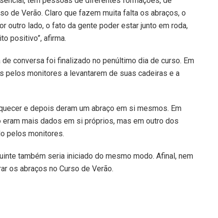
esencial, tem pessoas de diferentes formações, de
rso de Verão. Claro que fazem muita falta os abraços, o
r outro lado, o fato da gente poder estar junto em roda,
o positivo”, afirma.
e conversa foi finalizado no penúltimo dia de curso. Em
 pelos monitores a levantarem de suas cadeiras e a
aquecer e depois deram um abraço em si mesmos. Em
o eram mais dados em si próprios, mas em outro dos
o pelos monitores.
guinte também seria iniciado do mesmo modo. Afinal, nem
rar os abraços no Curso de Verão.