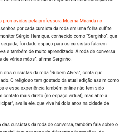
es promovidas pela professora Moema Miranda no
enhos por cada cursista da roda em uma folha sulfite.
nitor Sérgio Henrique, conhecido como “Serginho”, que
m seguida, foi dado espaço para os cursistas falarem
nova e também de muito aprendizado. A roda de conversa
 e de várias mãos”, afirma Serginho.
m dos cursistas da roda “Rubem Alves”, conta que
ssado. O religioso tem gostado da atual edição assim como
oa e essa experiência também online não tem sido
m contato mais direto (no espaço virtual), mas abre a
ipar”, avalia ele, que vive há dois anos na cidade de
a das cursistas da roda de conversa, também fala sobre o