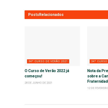
Posts
Relacionados
34º CURSO DE VERÃO 2021
34º CURSO
O Curso de Verão 2022 já
Nota da Pr
começou!
sobre a Ca
Fraternida
28 DE JUNHO DE 2021
12 DE FEVEREIR