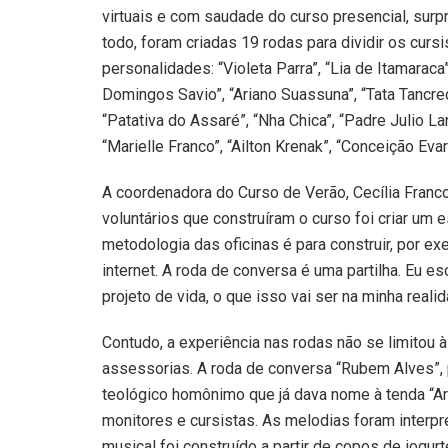
virtuais e com saudade do curso presencial, su
todo, foram criadas 19 rodas para dividir os cu
personalidades: “Violeta Parra”, “Lia de Itamaraca
Domingos Savio”, “Ariano Suassuna”, “Tata Tancredo
“Patativa do Assaré”, “Nha Chica”, “Padre Julio La
“Marielle Franco”, “Ailton Krenak”, “Conceição Evar
A coordenadora do Curso de Verão, Cecília Franco
voluntários que construíram o curso foi criar um 
metodologia das oficinas é para construir, por exem
internet. A roda de conversa é uma partilha. Eu 
projeto de vida, o que isso vai ser na minha reali
Contudo, a experiência nas rodas não se limitou
assessorias. A roda de conversa “Rubem Alves”
teológico homônimo que já dava nome à tenda “Ar
monitores e cursistas. As melodias foram interp
musical foi construído a partir de copos de iogurt