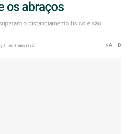
e os abraços
superam o distanciamento físico e são
A
0
g Time: 4 mins read
A