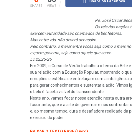
Share on Facebook
SHARES
VIEWS
Pe. José Oscar Beo
Os reis das nações t
exercem autoridade são chamados de benfeitores.
Mas entre vós, não deverá ser assim.
Pelo contrário, o maior entre vocês seja como o mais no
e quem governa, seja como aquele que serve.
Lc 22,25-26
Em 2009, o Curso de Verão trabalhou o tema da Arte e
sua relação com a Educação Popular, mostrando o qua
emoções e estética se entrelaçam com a inteligência pr
para gerar conhecimentos e sustentar a ação. Vimos 
o belo é faceta visível do transcendente.
Neste ano, vamos focar nossa atenção nesta outra ar
fascinante, que é a arte de governar e nos confrontar
e, ao mesmo tempo, dura e desafiadora realidade da po
exercício do poder.
BAIXAR O TEXTO BASE (Livro)