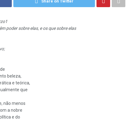
Share on Twitter
zzo1
êm poder sobre elas, e os que sobre elas
vo;
 de
nto beleza,
ática e teórica,
igualmente que
te, não menos
 com a nobre
lítica e do