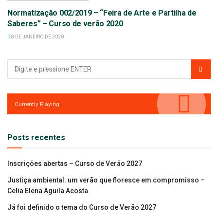
Normatização 002/2019 – “Feira de Arte e Partilha de
33º CURSO DE VERÃO 2020
Saberes” – Curso de verão 2020
8 DE JANEIRO DE 2020
Currently Playing
Posts recentes
Inscrições abertas – Curso de Verão 2027
Justiça ambiental: um verão que floresce em compromisso –
Celia Elena Aguila Acosta
Já foi definido o tema do Curso de Verão 2027